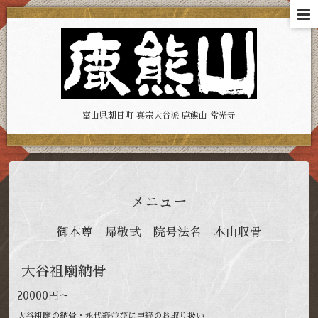
富山県朝日町 真宗大谷派 鹿熊山 常光寺
メニュー
御本尊 帰敬式 院号法名 本山収骨
大谷祖廟納骨
20000円～
大谷祖廟の納骨・永代経並びに申経のお取り扱い