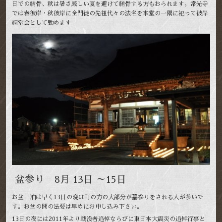
日での納骨、秋は暑さ厳しい夏を避けて納骨する方もおられます。常光寺
では春彼岸・秋彼岸に全門徒の先祖代々の法名を本堂の一隅に祀って彼岸
祠堂会として勤めます
盆参り 8月 13日 ～15日
お盆 泊は早く13日の晩は町の方の大部分が墓参りをされる人が多いで
す。お盆の間の法要は早めにお申し込み下さい。
13日の夜には2011年より戦没者追悼ならびに東日本大震災の追悼行事と