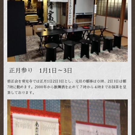
正月参り 1月1日～3日
修正会を常光寺では正月1日2日3日とし、元旦の朝事は０時、2日3日は朝
7時に勤めます。2000年から振舞酒を止めて７時から４時までお抹茶を呈
茶しております。