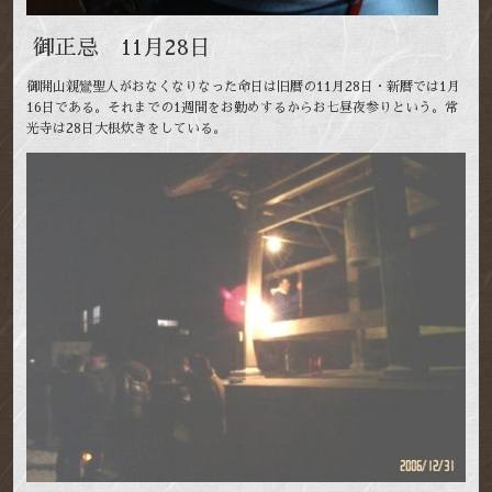
御正忌 11月28日
御開山親鸞聖人がおなくなりなった命日は旧暦の11月28日・新暦では1月
16日である。それまでの1週間をお勤めするからお七昼夜参りという。常
光寺は28日大根炊きをしている。