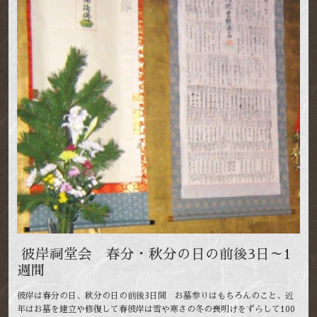
彼岸祠堂会 春分・秋分の日の前後3日～1
週間
彼岸は春分の日、秋分の日の前後3日間 お墓参りはもちろんのこと、近
年はお墓を建立や修復して春彼岸は雪や寒さの冬の喪明けをずらして100