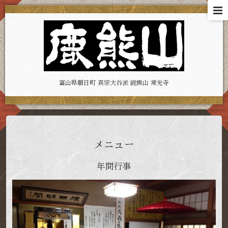
富山県朝日町 真宗大谷派 鹿熊山 常光寺
メニュー
年間行事