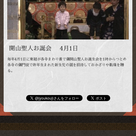
開山聖人お誕会 4月1日
毎年4月1日に東組が各寺まわり番で御開山聖人お誕生会を1時からつとめ
各寺の御門徒で昨年生まれた新生児の親を招待しておかざりや数珠を贈
る。