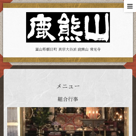
富山県朝日町 真宗大谷派 鹿熊山 常光寺
メニュー
組合行事